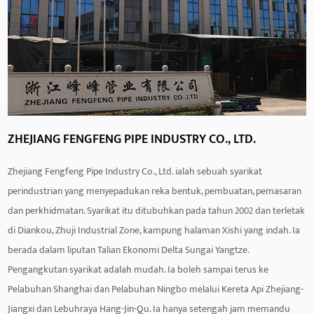
klorida (PVC). Paip daripada bahan yang berbeza boleh
disambungkan melalui Butt Fusion Fitting untuk memenuhi
keperluan projek kejuruteraan yang berbeza. Pada masa yang
sama, Butt Fusion Fitting juga boleh menyambungkan paip
dengan diameter yang berbeza, dengan pelbagai aplikasi.
Pemasangan Butt Fusion mempunyai rintangan kakisan dan
ZHEJIANG FENGFENG PIPE INDUSTRY CO., LTD.
rintangan haus yang baik dan boleh digunakan untuk masa
Zhejiang Fengfeng Pipe Industry Co., Ltd. ialah sebuah syarikat
yang lama dalam keadaan persekitaran yang teruk. Ia boleh
perindustrian yang menyepadukan reka bentuk, pembuatan, pemasaran
menahan hakisan oleh bahan kimia, larutan asid dan alkali,
dan perkhidmatan. Syarikat itu ditubuhkan pada tahun 2002 dan terletak
suhu tinggi, dan faktor lain, mengekalkan kestabilan dan
di Diankou, Zhuji Industrial Zone, kampung halaman Xishi yang indah. Ia
kebolehpercayaan sambungan. Pada masa yang sama, titik
berada dalam liputan Talian Ekonomi Delta Sungai Yangtze.
sambungan Butt Fusion Fitting adalah lancar dan tidak akan
Pengangkutan syarikat adalah mudah. Ia boleh sampai terus ke
menghasilkan rintangan atau kehilangan tekanan,
Pelabuhan Shanghai dan Pelabuhan Ningbo melalui Kereta Api Zhejiang-
memastikan operasi sistem saluran paip yang cekap.
Jiangxi dan Lebuhraya Hang-Jin-Qu. Ia hanya setengah jam memandu