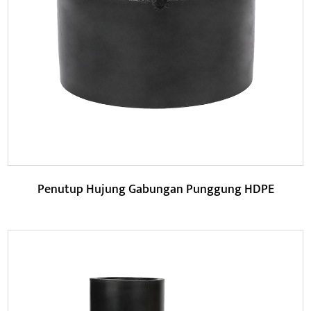
Bahan HDPE mempunyai kestabilan kimia yang baik, jadi
HDPE Butt Fusion Equal Elbow mempunyai rintangan
kaki...
BACA LAGI
Penutup Hujung Gabungan Punggung HDPE