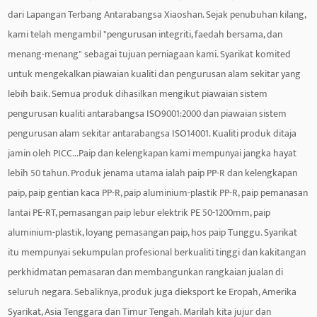
dari Lapangan Terbang Antarabangsa Xiaoshan. Sejak penubuhan kilang,
Pemasangan Butt Fusion adalah pantas dan mudah untuk
kami telah mengambil "pengurusan integriti, faedah bersama, dan
dipasang dan diselenggara. Ia tidak memerlukan
menang-menang" sebagai tujuan perniagaan kami. Syarikat komited
penggunaan alat dan bahan tambahan, hanya panaskan
untuk mengekalkan piawaian kualiti dan pengurusan alam sekitar yang
kedua-dua hujung paip ke keadaan cair dan kemudian
lebih baik. Semua produk dihasilkan mengikut piawaian sistem
sambungkannya dengan cepat. Kaedah pemasangan mudah
pengurusan kualiti antarabangsa ISO9001:2000 dan piawaian sistem
ini boleh menjimatkan masa dan kos buruh dan
pengurusan alam sekitar antarabangsa ISO14001. Kualiti produk ditaja
meningkatkan kecekapan projek. Pada masa yang sama,
jamin oleh PICC...Paip dan kelengkapan kami mempunyai jangka hayat
lebih 50 tahun. Produk jenama utama ialah paip PP-R dan kelengkapan
penyelenggaraan Butt Fusion Fitting juga sangat mudah.
paip, paip gentian kaca PP-R, paip aluminium-plastik PP-R, paip pemanasan
Anda hanya perlu menyemak pengedap dan kestabilan titik
lantai PE-RT, pemasangan paip lebur elektrik PE 50-1200mm, paip
sambungan secara kerap.
aluminium-plastik, loyang pemasangan paip, hos paip Tunggu. Syarikat
itu mempunyai sekumpulan profesional berkualiti tinggi dan kakitangan
perkhidmatan pemasaran dan membangunkan rangkaian jualan di
seluruh negara. Sebaliknya, produk juga dieksport ke Eropah, Amerika
Syarikat, Asia Tenggara dan Timur Tengah. Marilah kita jujur ​​dan