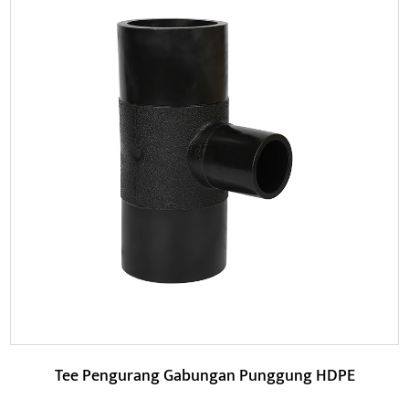
Parameter:
HDPE Butt Fusion Equal Tee mempunyai rintangan
kakisan yang lebih baik dan boleh beroperasi dengan
stabil u...
BACA LAGI
Tee Pengurang Gabungan Punggung HDPE