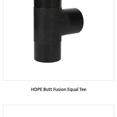
Parameter:
Ciri terbesar produk ini ialah prestasi pengedapnya yang
lebih baik. Melalui teknologi dok panas cair, kepa...
BACA LAGI
HDPE Butt Fusion Equal Tee