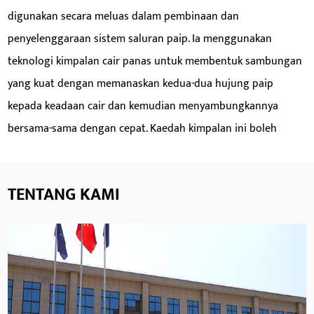
digunakan secara meluas dalam pembinaan dan
penyelenggaraan sistem saluran paip. Ia menggunakan
teknologi kimpalan cair panas untuk membentuk sambungan
yang kuat dengan memanaskan kedua-dua hujung paip
Parameter:
kepada keadaan cair dan kemudian menyambungkannya
bersama-sama dengan cepat. Kaedah kimpalan ini boleh
BACA LAGI
memastikan ketegasan dan pengedap sambungan,
mengelakkan masalah seperti kebocoran dan kebocoran air,
TENTANG KAMI
dan sangat meningkatkan keselamatan dan
kebolehpercayaan sistem saluran paip.
Butt Fusion Fitting mempunyai banyak ciri dan faedah unik
yang menjadikannya produk penting dalam bidang
pemasangan paip. Ia sesuai untuk paip pelbagai bahan,
termasuk polietilena (PE), polipropilena (PP), dan polivinil