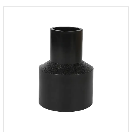
Parameter:
Dari segi ciri produk, HDPE Butt Fusion Reducing Tee
mempunyai banyak kelebihan. Pertama sekali, ia
menggun...
BACA LAGI