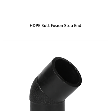
HDPE Butt Fusion Stub End
Parameter:
HDPE Butt Fusion Stub End mempunyai reka bentuk
kimpalan unik yang boleh mencapai sambungan lancar
antara p...