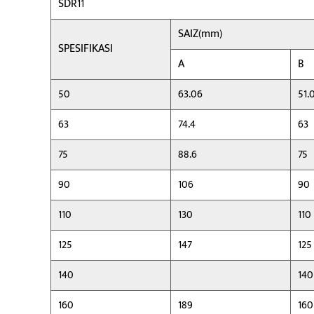
SDR11
SAIZ(mm)
SPESIFIKASI
A
B
50
63.06
51.
63
74.4
63
75
88.6
75
90
106
90
110
130
110
125
147
125
140
140
160
189
160