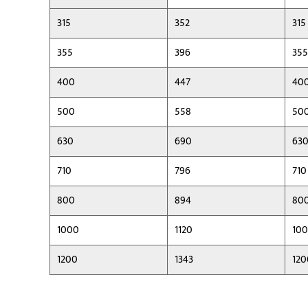
315
352
315
355
396
355
400
447
40
500
558
50
630
690
63
710
796
710
800
894
80
1000
1120
10
1200
1343
120